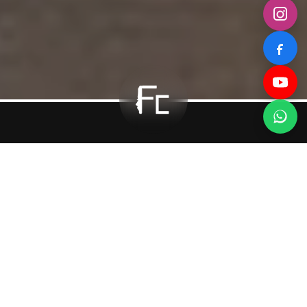
نبذة عني
الأستاذ المشارك د. فاتح جيران، أخصائي في جراحة التجميل والترميم
وجراحة التجميل، يمتلك خبرة تزيد عن 15 عامًا، ويحمل شهادات
واعتمادات علمية على المستويين الوطني والدولي. يتمتّع بمكانة مرموقة
في مجاله بفضل مقالاته الأكاديمية وإنجازاته العلمية.
خطّط لموعدك
الخبرة المهنية