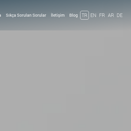
TR
EN
FR
AR
DE
a
Sıkça Sorulan Sorular
İletişim
Blog