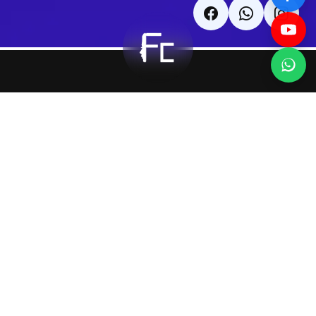
Nişantaşı Mah. Vali Konağı Cd.
No: 85 Kat: 7 Şişli, Istanbul, Turkey
34371